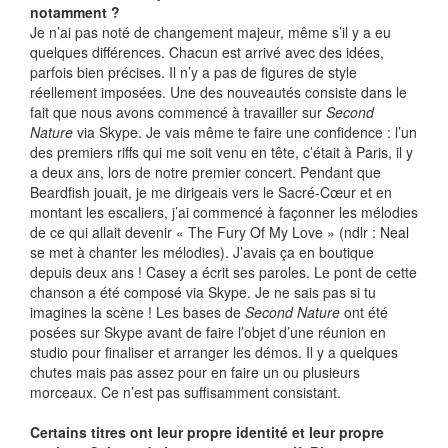
notamment ?
Je n’ai pas noté de changement majeur, même s’il y a eu
quelques différences. Chacun est arrivé avec des idées,
parfois bien précises. Il n’y a pas de figures de style
réellement imposées. Une des nouveautés consiste dans le
fait que nous avons commencé à travailler sur
Second
Nature
via Skype. Je vais même te faire une confidence : l’un
des premiers riffs qui me soit venu en tête, c’était à Paris, il y
a deux ans, lors de notre premier concert. Pendant que
Beardfish jouait, je me dirigeais vers le Sacré-Cœur et en
montant les escaliers, j’ai commencé à façonner les mélodies
de ce qui allait devenir « The Fury Of My Love » (ndlr : Neal
se met à chanter les mélodies). J’avais ça en boutique
depuis deux ans ! Casey a écrit ses paroles. Le pont de cette
chanson a été composé via Skype. Je ne sais pas si tu
imagines la scène ! Les bases de
Second Nature
ont été
posées sur Skype avant de faire l’objet d’une réunion en
studio pour finaliser et arranger les démos. Il y a quelques
chutes mais pas assez pour en faire un ou plusieurs
morceaux. Ce n’est pas suffisamment consistant.
Certains titres ont leur propre identité et leur propre