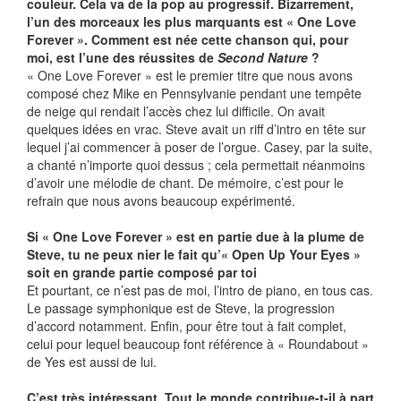
couleur. Cela va de la pop au progressif. Bizarrement,
l’un des morceaux les plus marquants est « One Love
Forever ». Comment est née cette chanson qui, pour
moi, est l’une des réussites de
Second Nature
?
« One Love Forever » est le premier titre que nous avons
composé chez Mike en Pennsylvanie pendant une tempête
de neige qui rendait l’accès chez lui difficile. On avait
quelques idées en vrac. Steve avait un riff d’intro en tête sur
lequel j’ai commencer à poser de l’orgue. Casey, par la suite,
a chanté n’importe quoi dessus ; cela permettait néanmoins
d’avoir une mélodie de chant. De mémoire, c’est pour le
refrain que nous avons beaucoup expérimenté.
Si « One Love Forever » est en partie due à la plume de
Steve, tu ne peux nier le fait qu’« Open Up Your Eyes »
soit en grande partie composé par toi
Et pourtant, ce n’est pas de moi, l’intro de piano, en tous cas.
Le passage symphonique est de Steve, la progression
d’accord notamment. Enfin, pour être tout à fait complet,
celui pour lequel beaucoup font référence à « Roundabout »
de Yes est aussi de lui.
C’est très intéressant. Tout le monde contribue-t-il à part