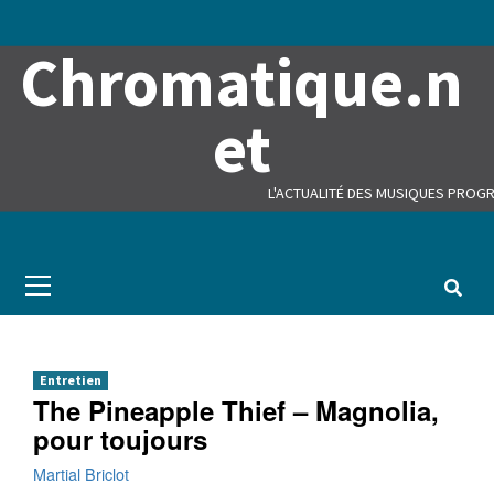
Skip
to
Chromatique.n
content
et
L'ACTUALITÉ DES MUSIQUES PROGR
Primary
Menu
Entretien
The Pineapple Thief – Magnolia,
pour toujours
Martial Briclot