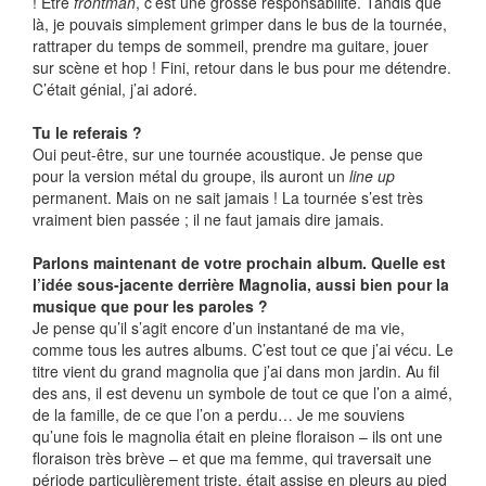
! Etre
frontman
, c’est une grosse responsabilité. Tandis que
là, je pouvais simplement grimper dans le bus de la tournée,
rattraper du temps de sommeil, prendre ma guitare, jouer
sur scène et hop ! Fini, retour dans le bus pour me détendre.
C’était génial, j’ai adoré.
Tu le referais ?
Oui peut-être, sur une tournée acoustique. Je pense que
pour la version métal du groupe, ils auront un
line up
permanent. Mais on ne sait jamais ! La tournée s’est très
vraiment bien passée ; il ne faut jamais dire jamais.
Parlons maintenant de votre prochain album. Quelle est
l’idée sous-jacente derrière Magnolia, aussi bien pour la
musique que pour les paroles ?
Je pense qu’il s’agit encore d’un instantané de ma vie,
comme tous les autres albums. C’est tout ce que j’ai vécu. Le
titre vient du grand magnolia que j’ai dans mon jardin. Au fil
des ans, il est devenu un symbole de tout ce que l’on a aimé,
de la famille, de ce que l’on a perdu… Je me souviens
qu’une fois le magnolia était en pleine floraison – ils ont une
floraison très brève – et que ma femme, qui traversait une
période particulièrement triste, était assise en pleurs au pied