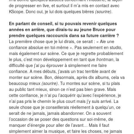
de progresser en live, et surtout il m’a mis en contact avec
KScope. Donc oui, je lui dois quelques bières
(sourire)
.
En parlant de conseil, si tu pouvais revenir quelques
années en arrière, que dirais-tu au jeune Bruce pour
prendre quelques raccourcis dans sa future carrière ?
La première chose que je lui dirais, ce serait : « Aie une
confiance absolue en toi-même ». Pas seulement en studio,
mais également sur scène. Ce que je regrette probablement
le plus, c’est mon développement en tant que
frontman
, la
difficulté que j’ai pu éprouver à simplement me faire
confiance. A mes débuts, j’avais un trac terrible avant de
monter sur scène. Bon, désormais, après dix albums, cela va
beaucoup mieux
(sourire)
. Tu montes sur scène, si tu plais
au public tant mieux, sinon ce n’est pas bien grave. Mais
cette confiance, je n’ai pu l’acquérir qu’avec l’expérience, je
n’ai pas pris le chemin le plus court mais j’y suis arrivé. La
seule chose que je conseillerais réellement à quelqu’un, ce
serait de ne jamais, jamais abandonner. On a souvent
l’occasion de se poser des questions sur soi-même, de
manquer d’énergie pour aller de l’avant… Mais il faut
simplement aimer la musique, et faire les choses, ne jamais