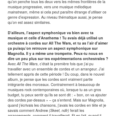
qu’on penche tous les deux vers les mêmes frontières de la
musique progressive, vers une musique mélodique
mainstream
, même si cela peut paraître étrange d’utiliser ce
genre d’expression. Au niveau thématique aussi, je pense
qu’on est assez similaires.
D’ailleurs, l’aspect symphonique va bien avec ta
musique et celle d’Anathema ! Tu avais déjà utilisé un
orchestre à cordes sur All The Wars, et tu as l’air d’aimer
ça puisqu’on retrouve un aspect symphonique sur
Magnolia. Il y a même une trompette. Peux-tu nous en
dire un peu plus sur tes expérimentations orchestrales ?
Avec
All The Wars
, c’était la première fois que j’ai pu
travailler avec un ensemble de cordes et un arrangeur. J’ai
tellement appris de cette période ! Du coup, dans le nouvel
album, je pense que les cordes sont vraiment partie
intégrante des morceaux. Contrairement à beaucoup de
musiques rock contemporaines où, lorsque tu as un gros
budget, tu peux sentir qu’ils se sont dit : « bon, on va ajouter
des cordes par-dessus » – ça s’entend. Mais sur Magnolia,
quand j’écrivais les chansons, j’avais les cordes en tête et je
savais comment Andrew
(Skeet, ndlr)
ferait les
arrangements, comment il travaillerait. Et en fait, quand il