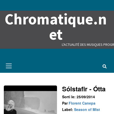
Skip
to
Chromatique.n
content
et
L'ACTUALITÉ DES MUSIQUES PROGR
Primary
Menu
Sólstafir - Ótta
Sorti le: 25/09/2014
Par
Florent Canepa
Label:
Season of Mist