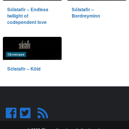
Sólstafir – Endless
Sólstafir –
twilight of
Berdreyminn
codependent love
Chronique
Sólstafir – Köld