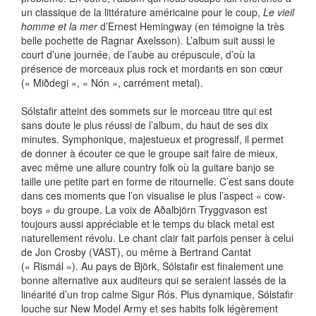
un classique de la littérature américaine pour le coup,
Le vieil
homme et la mer
d’Ernest Hemingway (en témoigne la très
belle pochette de Ragnar Axelsson). L’album suit aussi le
court d’une journée, de l’aube au crépuscule, d’où la
présence de morceaux plus rock et mordants en son cœur
(« Miðdegi », « Nón », carrément metal).
Sólstafir atteint des sommets sur le morceau titre qui est
sans doute le plus réussi de l’album, du haut de ses dix
minutes. Symphonique, majestueux et progressif, il permet
de donner à écouter ce que le groupe sait faire de mieux,
avec même une allure country folk où la guitare banjo se
taille une petite part en forme de ritournelle. C’est sans doute
dans ces moments que l’on visualise le plus l’aspect « cow-
boys » du groupe. La voix de Aðalbjörn Tryggvason est
toujours aussi appréciable et le temps du black metal est
naturellement révolu. Le chant clair fait parfois penser à celui
de Jon Crosby (VAST), ou même à Bertrand Cantat
(« Rismál »). Au pays de Björk, Sólstafir est finalement une
bonne alternative aux auditeurs qui se seraient lassés de la
linéarité d’un trop calme Sigur Rós. Plus dynamique, Sólstafir
louche sur New Model Army et ses habits folk légèrement