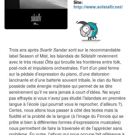
Site:
http://www.solstafir.net/
Trois ans après
Svartir Sandar
sorti sur le recommandable
label Season of Mist, les Islandais de Sólstafir reviennent
avec le très réussi
Ótta
qui brouille les frontières entre folk,
post-rock et impulsions orchestrales. Fort d’un pied ferme
sur la pédale d’expression du piano, d’une distorsion
lancinante et d’une batterie souvent tribale, le clan du Nord
possède cette énergie maîtrisée qui permet de se dire
sereinement qu’il ne sera jamais à court d’idées. Ne soyez
pas effrayés si vous n’avez pas étudié l’Islandais en première
langue à l’école (qui pourrait vous le reprocher, d’ailleurs ?).
Certes, nous allons tous passer à côté des textes mais la
fluidité et la probité de la langue (à l’image du Finnois qui se
prête si bien à différentes formes d’expressions musicales)
nous permettent de faire la traversée et de l’apprécier sans
problème. En outre, l’album qui nous occupe fait référence à