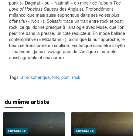
punk (« Dagmal » ou « Náttmál » en miroir de l’album
The
Love of Hopeless Causes
des Anglais). Profondément
mélancolique mais aussi euphorique dans ses volets plus
offensifs (« Nón »), Sólstafir trace un trait entre rock et post-
rock, ce qui donne presque à l’analogie avec Muse, que l’on
peut lire dans la presse, un côté réducteur. En mode ballade
contemplative (« Miðaftann »), alors que la nuit approche, le
beau se transforme en sublime. Ésotérique sans être sibyllin
: finalement, jamais voyage près de l’Arctique n’aura été
aussi agréable et chaleureux.
Tags:
atmosphérique
,
folk
,
post
,
rock
du même artiste
Chronique
Chronique