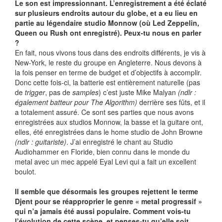
Le son est impressionnant. L’enregistrement a été éclaté
sur plusieurs endroits autour du globe, et a eu lieu en
partie au légendaire studio Monnow (où Led Zeppelin,
Queen ou Rush ont enregistré). Peux-tu nous en parler
?
En fait, nous vivons tous dans des endroits différents, je vis à
New-York, le reste du groupe en Angleterre. Nous devons à
la fois penser en terme de budget et d’objectifs à accomplir.
Donc cette fois-ci, la batterie est entièrement naturelle (pas
de
trigger
, pas de
samples
) c’est juste Mike Malyan
(ndlr :
également batteur pour The Algorithm)
derrière ses fûts, et il
a totalement assuré. Ce sont ses parties que nous avons
enregistrées aux studios Monnow, la basse et la guitare ont,
elles, été enregistrées dans le home studio de John Browne
(ndlr : guitariste)
. J’ai enregistré le chant au Studio
Audiohammer en Floride, bien connu dans le monde du
metal avec un mec appelé Eyal Levi qui a fait un excellent
boulot.
Il semble que désormais les groupes rejettent le terme
Djent pour se réapproprier le genre « metal progressif »
qui n’a jamais été aussi populaire. Comment vois-tu
l’évolution de cette scène, et penses-tu qu’elle soit