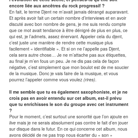
encore liée aux ancêtres du rock progressif ?
En fait, le terme Djent ne m’avait jamais dérangé auparavant.
Et après avoir fait un certain nombre d’interviews et en avoir
discuté avec bon nombre de gens, je me suis rendu compte
que ce mot avait tendance à être dénigré de plus en plus, ce
qui est, je l’admets, assez énervant. Appeler cela du djent,
c’est juste une manière de rendre cette musique plus
facilement « identifiable ». Et si on ne l’appelle pas Djent,
cela sera autre chose… Je ne m’attache pas aux étiquettes,
au final je m’en fous un peu. Je ne dis pas cela de façon
négative, c’est simplement que mon boulot est de me soucier
de la musique. Donc je vais faire de la musique, et vous
pourrez l’appeler comme vous voulez
(rires)
.
Il me semble que tu es également saxophoniste, et je ne
crois pas en avoir entendu sur cet album, est-il prévu
que tu enrichisses le son du groupe avec cet instrument
?
Pour le moment, c’est surtout une sonorité que l’on ajoute en
live
mais je ne serais absolument pas contre le fait d’en jouer
sur disque dans le futur. En ce qui concerne cet album, nous
avons décidé de ne pas trop nous écarter du « son »