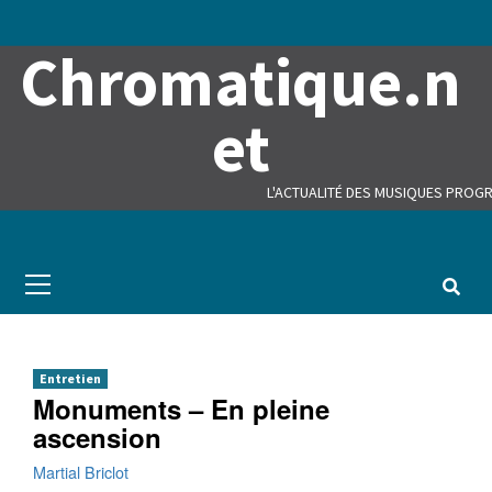
Skip
to
Chromatique.n
content
et
L'ACTUALITÉ DES MUSIQUES PROGR
Primary
Menu
Entretien
Monuments – En pleine
ascension
Martial Briclot