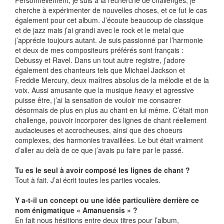
Personnellement, je suis à la recherche de challenges, je
cherche à expérimenter de nouvelles choses, et ce fut le cas
également pour cet album. J’écoute beaucoup de classique
et de jazz mais j’ai grandi avec le rock et le metal que
j’apprécie toujours autant. Je suis passionné par l’harmonie
et deux de mes compositeurs préférés sont français :
Debussy et Ravel. Dans un tout autre registre, j’adore
également des chanteurs tels que Michael Jackson et
Freddie Mercury, deux maîtres absolus de la mélodie et de la
voix. Aussi amusante que la musique
heavy
et agressive
puisse être, j’ai la sensation de vouloir me consacrer
désormais de plus en plus au chant en lui même. C’était mon
challenge, pouvoir incorporer des lignes de chant réellement
audacieuses et accrocheuses, ainsi que des choeurs
complexes, des harmonies travaillées. Le but était vraiment
d’aller au delà de ce que j’avais pu faire par le passé.
Tu es le seul à avoir composé les lignes de chant ?
Tout à fait. J’ai écrit toutes les parties vocales.
Y a-t-il un concept ou une idée particulière derrière ce
nom énigmatique « Amanuensis » ?
En fait nous hésitions entre deux titres pour l’album,