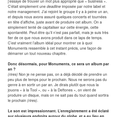
j’essaye de trouver un mot plus approprié que « business ».
C’était simplement une
deadline
imposée par notre label et
notre management. J’ai rejoint le groupe il y a à peine un an,
et depuis nous avons assuré quelques concerts et tournées
en tête d’affiche, juste avant de produire cet album. On a
simplement tenté de capitaliser sur cette énergie, cette
spontanéité. Peut-être qu’il n’est pas parfait, mais je suis très
fier de ce que nous avons produit dans ce laps de temps.
C’est vraiment l’album idéal pour montrer ce à quoi
Monuments ressemble à cet instant précis, une façon de
démarrer un tout nouveau chapitre.
Donc désormais, pour Monuments, ce sera un album par
an ?
(rires)
Non je ne pense pas, on a déjà décidé de prendre un
peu plus de temps pour le prochain. Nous ne serons pas du
genre à en sortir un par an. Je dirais plutôt que nous la
jouons « à la Tool », ou « à la Deftones », on vient de
produire un disque, mais on ne sait pas du tout quand sortira
le prochain
(rires)
.
Le son est impressionnant. L’enregistrement a été éclaté
sur plusieurs endroits autour du globe, et a eu lieu en