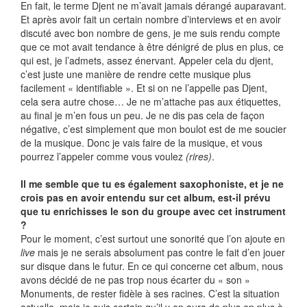
En fait, le terme Djent ne m’avait jamais dérangé auparavant.
Et après avoir fait un certain nombre d’interviews et en avoir
discuté avec bon nombre de gens, je me suis rendu compte
que ce mot avait tendance à être dénigré de plus en plus, ce
qui est, je l’admets, assez énervant. Appeler cela du djent,
c’est juste une manière de rendre cette musique plus
facilement « identifiable ». Et si on ne l’appelle pas Djent,
cela sera autre chose… Je ne m’attache pas aux étiquettes,
au final je m’en fous un peu. Je ne dis pas cela de façon
négative, c’est simplement que mon boulot est de me soucier
de la musique. Donc je vais faire de la musique, et vous
pourrez l’appeler comme vous voulez
(rires)
.
Il me semble que tu es également saxophoniste, et je ne
crois pas en avoir entendu sur cet album, est-il prévu
que tu enrichisses le son du groupe avec cet instrument
?
Pour le moment, c’est surtout une sonorité que l’on ajoute en
live
mais je ne serais absolument pas contre le fait d’en jouer
sur disque dans le futur. En ce qui concerne cet album, nous
avons décidé de ne pas trop nous écarter du « son »
Monuments, de rester fidèle à ses racines. C’est la situation