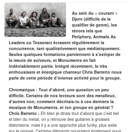
Au sein du « courant »
Djent (difficile de le
qualifier de genre), les
ténors tels que
Periphery, Animals As
Leaders ou Tesseract écrasent régulièrement la
concurrence, tant qualitativement que médiatiquement.
Seules quelques formations parviennent à s’extirper de
la meute de suiveurs, et Monuments en fait
indéniablement partie. Intégré récemment, le très
enthousiaste et énergique chanteur Chris Barretto nous
parle de cette période d’intense activité pour le groupe.
Chromatique : Tout d’abord, une question un peu
difficile. Certains de nos lecteurs sont des metalleux,
d’autres non, comment décrirais-tu à ces derniers la
musique de Monuments, et ton groupe en général ?
Chris Barretto :
Eh bien je dirais tout d’abord que c’est bel
et bien du metal, on y retrouve des guitares à grosses
distorsions, mais il y a une approche plus funky, plus axée
sur le
groove
. Certains éléments pourraient également nous