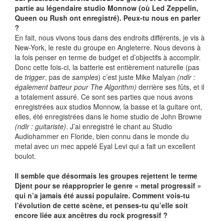
partie au légendaire studio Monnow (où Led Zeppelin,
Queen ou Rush ont enregistré). Peux-tu nous en parler
?
En fait, nous vivons tous dans des endroits différents, je vis à
New-York, le reste du groupe en Angleterre. Nous devons à
la fois penser en terme de budget et d’objectifs à accomplir.
Donc cette fois-ci, la batterie est entièrement naturelle (pas
de
trigger
, pas de
samples
) c’est juste Mike Malyan
(ndlr :
également batteur pour The Algorithm)
derrière ses fûts, et il
a totalement assuré. Ce sont ses parties que nous avons
enregistrées aux studios Monnow, la basse et la guitare ont,
elles, été enregistrées dans le home studio de John Browne
(ndlr : guitariste)
. J’ai enregistré le chant au Studio
Audiohammer en Floride, bien connu dans le monde du
metal avec un mec appelé Eyal Levi qui a fait un excellent
boulot.
Il semble que désormais les groupes rejettent le terme
Djent pour se réapproprier le genre « metal progressif »
qui n’a jamais été aussi populaire. Comment vois-tu
l’évolution de cette scène, et penses-tu qu’elle soit
encore liée aux ancêtres du rock progressif ?