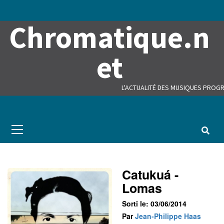
Skip
to
Chromatique.n
content
et
L'ACTUALITÉ DES MUSIQUES PROGR
Primary
Menu
Catukuá -
Lomas
Sorti le: 03/06/2014
Par
Jean-Philippe Haas