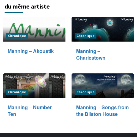
du même artiste
Chronique
Chronique
Manning – Akoustik
Manning –
Charlestown
Chronique
Chronique
Manning – Number
Manning – Songs from
Ten
the Bilston House