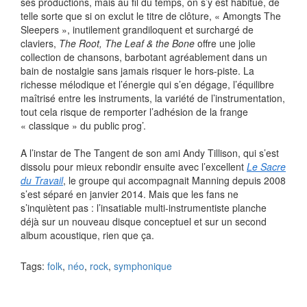
ses productions, mais au fil du temps, on s’y est habitué, de
telle sorte que si on exclut le titre de clôture, « Amongts The
Sleepers », inutilement grandiloquent et surchargé de
claviers,
The Root, The Leaf & the Bone
offre une jolie
collection de chansons, barbotant agréablement dans un
bain de nostalgie sans jamais risquer le hors-piste. La
richesse mélodique et l’énergie qui s’en dégage, l’équilibre
maîtrisé entre les instruments, la variété de l’instrumentation,
tout cela risque de remporter l’adhésion de la frange
« classique » du public prog’.
A l’instar de The Tangent de son ami Andy Tillison, qui s’est
dissolu pour mieux rebondir ensuite avec l’excellent
Le Sacre
du Travail
, le groupe qui accompagnait Manning depuis 2008
s’est séparé en janvier 2014. Mais que les fans ne
s’inquiètent pas : l’insatiable multi-instrumentiste planche
déjà sur un nouveau disque conceptuel et sur un second
album acoustique, rien que ça.
Tags:
folk
,
néo
,
rock
,
symphonique