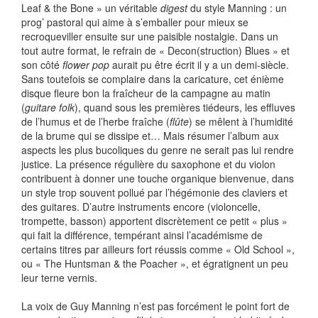
Leaf & the Bone » un véritable
digest
du style Manning : un
prog’ pastoral qui aime à s’emballer pour mieux se
recroqueviller ensuite sur une paisible nostalgie. Dans un
tout autre format, le refrain de « Decon(struction) Blues » et
son côté
flower pop
aurait pu être écrit il y a un demi-siècle.
Sans toutefois se complaire dans la caricature, cet énième
disque fleure bon la fraîcheur de la campagne au matin
(
guitare folk
), quand sous les premières tiédeurs, les effluves
de l’humus et de l’herbe fraîche (
flûte
) se mêlent à l’humidité
de la brume qui se dissipe et… Mais résumer l’album aux
aspects les plus bucoliques du genre ne serait pas lui rendre
justice. La présence régulière du saxophone et du violon
contribuent à donner une touche organique bienvenue, dans
un style trop souvent pollué par l’hégémonie des claviers et
des guitares. D’autre instruments encore (violoncelle,
trompette, basson) apportent discrètement ce petit « plus »
qui fait la différence, tempérant ainsi l’académisme de
certains titres par ailleurs fort réussis comme « Old School »,
ou « The Huntsman & the Poacher », et égratignent un peu
leur terne vernis.
La voix de Guy Manning n’est pas forcément le point fort de