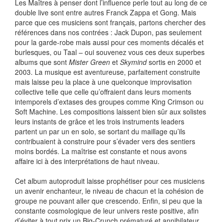
Les Maîtres à penser dont l’influence perle tout au long de ce
double live sont entre autres Franck Zappa et Gong. Mais
parce que ces musiciens sont français, partons chercher des
références dans nos contrées : Jack Dupon, pas seulement
pour la garde-robe mais aussi pour ces moments décalés et
burlesques, ou Taal – oui souvenez vous ces deux superbes
albums que sont
Mister Green
et
Skymind
sortis en 2000 et
2003. La musique est aventureuse, parfaitement construite
mais laisse peu la place à une quelconque improvisation
collective telle que celle qu’offraient dans leurs moments
intemporels d’extases des groupes comme King Crimson ou
Soft Machine. Les compositions laissent bien sûr aux solistes
leurs instants de grâce et les trois instruments leaders
partent un par un en solo, se sortant du maillage qu’ils
contribuaient à construire pour s’évader vers des sentiers
moins bordés. La maîtrise est constante et nous avons
affaire ici à des interprétations de haut niveau.
Cet album autoproduit laisse prophétiser pour ces musiciens
un avenir enchanteur, le niveau de chacun et la cohésion de
groupe ne pouvant aller que crescendo. Enfin, si peu que la
constante cosmologique de leur univers reste positive, afin
d’éviter à tout prix un Big-Crunch prématuré et annihilateur.