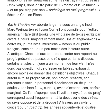
anglophones se rabattront sur le très distrayant
Progressive
Rock Vinyls
, dont le titre parle de lui-même et le volumineux
– et un poil trop partisan –
Anthologie du rock progressif
aux
éditions Camion Blanc.
Yes Is The Answer
aborde le genre sous un angle inédit :
Marc Weingarten et Tyson Cornell ont compilé pour l’éditeur
américain Rare Bird Books une vingtaine de textes écrits par
divers auteurs, majoritairement masculins et anglo-saxons –
écrivains, journalistes, musiciens – inconnus du public
français, sans doute un peu moins des lecteurs outre-
Atlantique. Chacun d’eux tente de raconter son rapport au
prog ‘, présent ou passé, et le rôle que certains disques,
certains artistes ont joué à un moment de leur vie. Il n’est
donc pas question ici de dresser un tableau exhaustif,
encore moins de donner des définitions objectives. Chaque
auteur livre sa propre vision, son propre ressenti, son
parcours initiatique personnel d’adolescent ou de jeune
adulte « pas bien fini », curieux, avide d’expériences, parfois
marginal. Où l’on s’aperçoit que l’éveil aux mystères du prog’
correspond aussi fréquemment à la découverte des virées,
du sexe opposé et de la drogue ! A travers un vinyle, un
concert ou un
road trip
, les années soixante-dix et quatre-