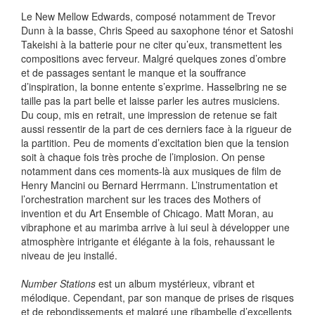
Le New Mellow Edwards, composé notamment de Trevor
Dunn à la basse, Chris Speed au saxophone ténor et Satoshi
Takeishi à la batterie pour ne citer qu’eux, transmettent les
compositions avec ferveur. Malgré quelques zones d’ombre
et de passages sentant le manque et la souffrance
d’inspiration, la bonne entente s’exprime. Hasselbring ne se
taille pas la part belle et laisse parler les autres musiciens.
Du coup, mis en retrait, une impression de retenue se fait
aussi ressentir de la part de ces derniers face à la rigueur de
la partition. Peu de moments d’excitation bien que la tension
soit à chaque fois très proche de l’implosion. On pense
notamment dans ces moments-là aux musiques de film de
Henry Mancini ou Bernard Herrmann. L’instrumentation et
l’orchestration marchent sur les traces des Mothers of
invention et du Art Ensemble of Chicago. Matt Moran, au
vibraphone et au marimba arrive à lui seul à développer une
atmosphère intrigante et élégante à la fois, rehaussant le
niveau de jeu installé.
Number Stations
est un album mystérieux, vibrant et
mélodique. Cependant, par son manque de prises de risques
et de rebondissements et malgré une ribambelle d’excellents