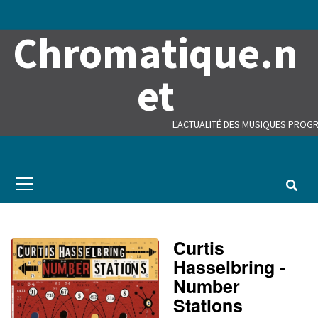
Skip
to
Chromatique.n
content
et
L'ACTUALITÉ DES MUSIQUES PROGR
Primary
Menu
Curtis
Hasselbring -
Number
Stations