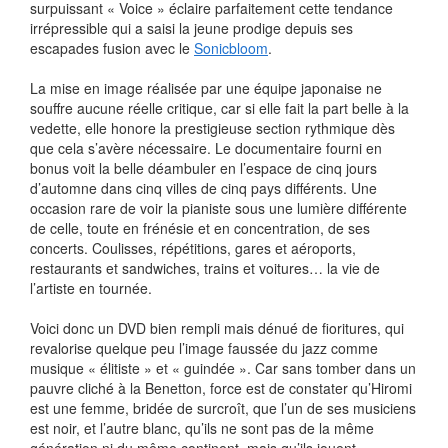
surpuissant « Voice » éclaire parfaitement cette tendance
irrépressible qui a saisi la jeune prodige depuis ses
escapades fusion avec le
Sonicbloom
.
La mise en image réalisée par une équipe japonaise ne
souffre aucune réelle critique, car si elle fait la part belle à la
vedette, elle honore la prestigieuse section rythmique dès
que cela s’avère nécessaire. Le documentaire fourni en
bonus voit la belle déambuler en l’espace de cinq jours
d’automne dans cinq villes de cinq pays différents. Une
occasion rare de voir la pianiste sous une lumière différente
de celle, toute en frénésie et en concentration, de ses
concerts. Coulisses, répétitions, gares et aéroports,
restaurants et sandwiches, trains et voitures… la vie de
l’artiste en tournée.
Voici donc un DVD bien rempli mais dénué de fioritures, qui
revalorise quelque peu l’image faussée du jazz comme
musique « élitiste » et « guindée ». Car sans tomber dans un
pauvre cliché à la Benetton, force est de constater qu’Hiromi
est une femme, bridée de surcroît, que l’un de ses musiciens
est noir, et l’autre blanc, qu’ils ne sont pas de la même