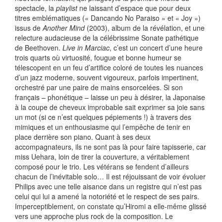
spectacle, la
playlist
ne laissant d’espace que pour deux
titres emblématiques (« Dancando No Paraiso » et « Joy »)
issus de
Another Mind
(2003), album de la révélation, et une
relecture audacieuse de la célébrissime Sonate pathétique
de Beethoven.
Live in Marciac
, c’est un concert d’une heure
trois quarts où virtuosité, fougue et bonne humeur se
télescopent en un feu d’artifice coloré de toutes les nuances
d’un jazz moderne, souvent vigoureux, parfois impertinent,
orchestré par une paire de mains ensorcelées. Si son
français – phonétique – laisse un peu à désirer, la Japonaise
à la coupe de cheveux improbable sait exprimer sa joie sans
un mot (si ce n’est quelques pépiements !) à travers des
mimiques et un enthousiasme qui l’empêche de tenir en
place derrière son piano. Quant à ses deux
accompagnateurs, ils ne sont pas là pour faire tapisserie, car
miss Uehara, loin de tirer la couverture, a véritablement
composé pour le trio. Les vétérans se fendent d’ailleurs
chacun de l’inévitable solo… Il est réjouissant de voir évoluer
Philips avec une telle aisance dans un registre qui n’est pas
celui qui lui a amené la notoriété et le respect de ses pairs.
Imperceptiblement, on constate qu’Hiromi a elle-même glissé
vers une approche plus rock de la composition. Le