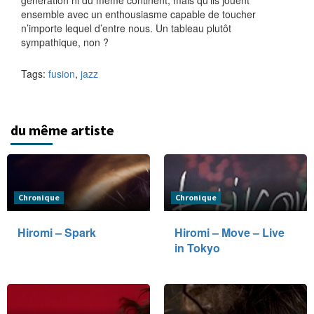
génération ni du même continent, mais qu’ils jouent
ensemble avec un enthousiasme capable de toucher
n’importe lequel d’entre nous. Un tableau plutôt
sympathique, non ?
Tags:
fusion
,
jazz
du même artiste
Chronique
Chronique
Hiromi – Spark
Hiromi – Move – Live
in Tokyo