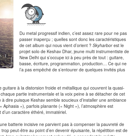
Du metal progressif indien, c’est assez rare pour ne pas
passer inaperçu ; quelles sont donc les caractéristiques
de cet album qui nous vient d’orient ?
Skyharbor
est le
projet solo de Keshav Dhar, jeune multi instrumentiste de
New Delhi qui s’occupe ici à peu près de tout : guitare,
basse, écriture, programmation, production… Ce qui ne
l’a pas empêché de s’entourer de quelques invités plus
 guitare à la distorsion froide et métallique qui couvrent la quasi-
ner chaque partie instrumentale et la voix peine à se détacher de cet
le à dire puisque Keshav semble soucieux d’installer une ambiance
« Aphasia »), parfois planante (« Night »), l’atmosphère est
d’un caractère éthéré, immatériel.
t une batterie incisive ne parvient pas à compenser la pauvreté de
trop peut-être au point d’en devenir épuisante, la répétition est de