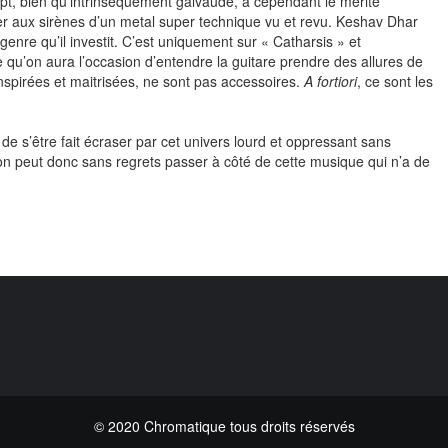
ept, bien qu’intrinsèquement galvaudé, a cependant le mérite
er aux sirènes d’un metal super technique vu et revu. Keshav Dhar
enre qu’il investit. C’est uniquement sur « Catharsis » et
 qu’on aura l’occasion d’entendre la guitare prendre des allures de
 inspirées et maitrisées, ne sont pas accessoires.
A fortiori
, ce sont les
 de s’être fait écraser par cet univers lourd et oppressant sans
 on peut donc sans regrets passer à côté de cette musique qui n’a de
© 2020 Chromatique tous droits réservés