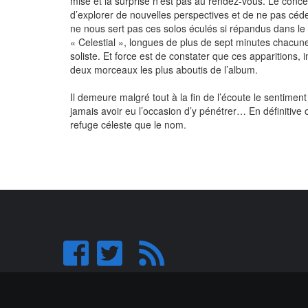
mise et la surprise n’est pas au rendez-vous. Le conc
d’explorer de nouvelles perspectives et de ne pas céd
ne nous sert pas ces solos éculés si répandus dans le g
« Celestial », longues de plus de sept minutes chacune
soliste. Et force est de constater que ces apparitions,
deux morceaux les plus aboutis de l’album.
Il demeure malgré tout à la fin de l’écoute le sentiment
jamais avoir eu l’occasion d’y pénétrer… En définitive
refuge céleste que le nom.