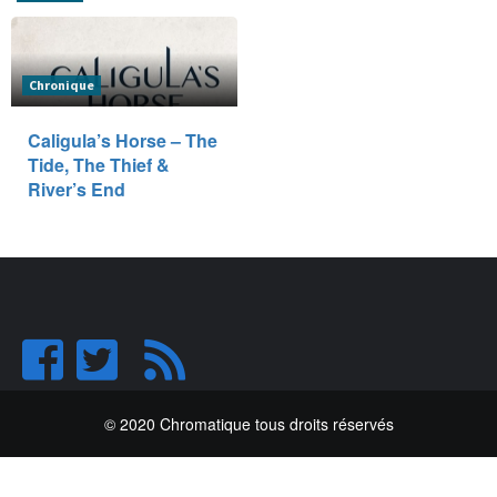
Chronique
Caligula’s Horse – The
Tide, The Thief &
River’s End
© 2020 Chromatique tous droits réservés