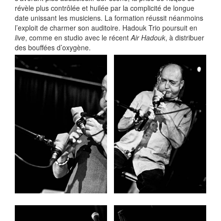
révèle plus contrôlée et huilée par la complicité de longue
date unissant les musiciens. La formation réussit néanmoins
l’exploit de charmer son auditoire. Hadouk Trio poursuit en
live
, comme en studio avec le récent
Air Hadouk
, à distribuer
des bouffées d’oxygène.