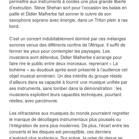
permettre aux instruments à cordes une plus grande liberté
d’exécution. Steve Shehan sort pour l’occasion les balais en
paille et Didier Malherbe fait sonner le cuivre de son
saxophone soprano avec énergie, dans un Triton plein à ras
bord.
C’est un concert indubitablement dominé par ces mélanges
sonores venus des différents confins de l’Afrique. Il suffit de
fermer les yeux pour contempler les paysages. Les
musiciens sont détendus, Didier Malherbe s’arrange pour
faire rire le public entre deux morceaux, reprenant « La
bohème » au doudouk après avoir présenté à l’audience cet
objet musical arménien. Un des intérêts du groupe réside
d’ailleurs dans sa capacité à fournir une musique unifiée par
ses instruments, sans tomber dans la démonstration : les
musiciens exploitent leurs capacités techniques, pourtant
réelles, avec parcimonie.
Les réfractaires aux musiques du monde pourraient regretter
le manque de décollages instrumentaux plus poussés ou
l’intégration de sons plus modernes. De plus, l’écart entre les
concerts et les disques est perceptible, ces derniers
s’avérant plus audacieux. Sur scène, la prise de risque se