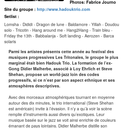
Photos: Fabrice Journo
Site du groupe :
http://www.hadouktrio.com
Setlist :
Lomsha - Dididi - Dragon de lune - Baldamore - Yillah - Doudou
solo - Tricotin - Hang around me - Hang2Hang - Train bleu -
Friday the 13th - Babbalanja - Soft landing - Aerozen - Barca
solaris
Parmi les artistes présents cette année au festival des
musiques progressives Les Tritonales, le groupe le plus
marginal était bien Hadouk Trio. La formation de l’ex-
Gong Didier Malherbe, associé à Loy Ehrlich et Steve
Shehan, propose un world-jazz loin des codes
progressifs, si ce n’est par son aspect ethnique et ses
atmosphères descriptives.
Avec des morceaux atmosphériques tournant en moyenne
autour des dix minutes, le trio international (Steve Shehan
est américain) invite à l’évasion. Il n’y a qu’à voir la scène
remplie d’instruments aussi divers qu’exotiques. Leur
musique basée sur le jazz se voit ainsi enrichie de couleurs
émanant de pays lointains. Didier Malherbe distille son