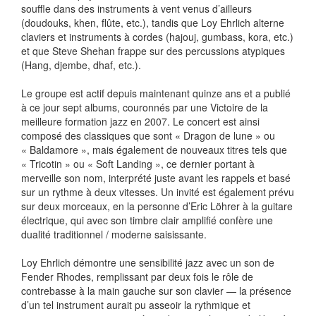
souffle dans des instruments à vent venus d’ailleurs
(doudouks, khen, flûte, etc.), tandis que Loy Ehrlich alterne
claviers et instruments à cordes (hajouj, gumbass, kora, etc.)
et que Steve Shehan frappe sur des percussions atypiques
(Hang, djembe, dhaf, etc.).
Le groupe est actif depuis maintenant quinze ans et a publié
à ce jour sept albums, couronnés par une Victoire de la
meilleure formation jazz en 2007. Le concert est ainsi
composé des classiques que sont « Dragon de lune » ou
« Baldamore », mais également de nouveaux titres tels que
« Tricotin » ou « Soft Landing », ce dernier portant à
merveille son nom, interprété juste avant les rappels et basé
sur un rythme à deux vitesses. Un invité est également prévu
sur deux morceaux, en la personne d’Eric Löhrer à la guitare
électrique, qui avec son timbre clair amplifié confère une
dualité traditionnel / moderne saisissante.
Loy Ehrlich démontre une sensibilité jazz avec un son de
Fender Rhodes, remplissant par deux fois le rôle de
contrebasse à la main gauche sur son clavier — la présence
d’un tel instrument aurait pu asseoir la rythmique et