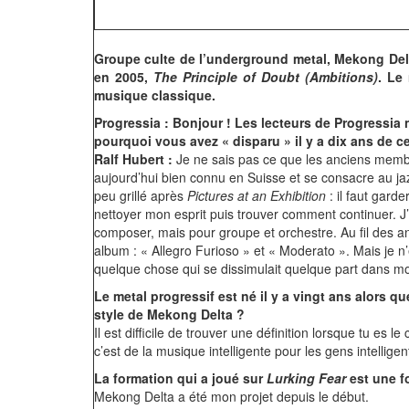
Groupe culte de l’underground metal, Mekong Del
en 2005,
The Principle of Doubt (Ambitions)
. Le
musique classique.
Progressia : Bonjour ! Les lecteurs de Progressi
pourquoi vous avez « disparu » il y a dix ans de 
Ralf Hubert :
Je ne sais pas ce que les anciens membre
aujourd’hui bien connu en Suisse et se consacre au jaz
peu grillé après
Pictures at an Exhibition
: il faut gard
nettoyer mon esprit puis trouver comment continuer. J
composer, mais pour groupe et orchestre. Au fil des a
album : « Allegro Furioso » et « Moderato ». Mais je n’
quelque chose qui se dissimulait quelque part dans m
Le metal progressif est né il y a vingt ans alors q
style de Mekong Delta ?
Il est difficile de trouver une définition lorsque tu es
c’est de la musique intelligente pour les gens intelligen
La formation qui a joué sur
Lurking Fear
est une fo
Mekong Delta a été mon projet depuis le début.