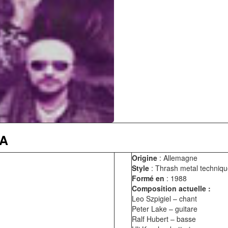
TA
Origine
: Allemagne
Style
: Thrash metal techniq
Formé en
: 1988
Composition actuelle :
Leo Szpigiel – chant
Peter Lake – guitare
Ralf Hubert – basse