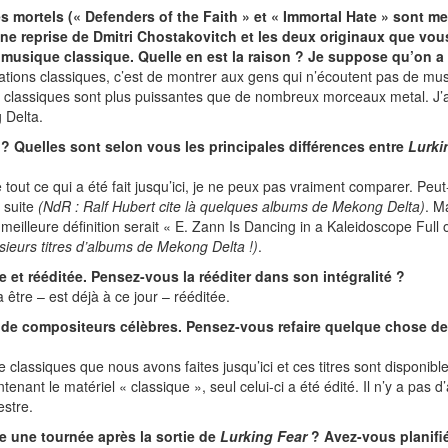
es mortels (« Defenders of the Faith » et « Immortal Hate » sont me
ne reprise de Dmitri Chostakovitch et les deux originaux que vou
de musique classique. Quelle en est la raison ? Je suppose qu’on 
ations classiques, c’est de montrer aux gens qui n’écoutent pas de mus
 classiques sont plus puissantes que de nombreux morceaux metal. J’
 Delta.
 ? Quelles sont selon vous les principales différences entre
Lurki
ut ce qui a été fait jusqu’ici, je ne peux pas vraiment comparer. Peut-
e suite
(NdR : Ralf Hubert cite là quelques albums de Mekong Delta)
. M
 meilleure définition serait « E. Zann Is Dancing in a Kaleidoscope Full
usieurs titres d’albums de Mekong Delta !)
.
 et rééditée. Pensez-vous la rééditer dans son intégralité ?
 être – est déjà à ce jour – rééditée.
 de compositeurs célèbres. Pensez-vous refaire quelque chose de 
 classiques que nous avons faites jusqu’ici et ces titres sont disponib
nt le matériel « classique », seul celui-ci a été édité. Il n’y a pas d’a
estre.
re une tournée après la sortie de
Lurking Fear
? Avez-vous planifié