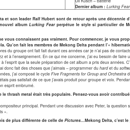
Uli Kusch – batterie
Dernier album :
Lurking Fear
ta et son leader Ralf Hubert sont de retour après une décennie 
 nouvel album
Lurking Fear
perpétue le style si particulier de 
a ne vous connaissent pas vraiment. Pour commencer, je vous prop
cela. Qu’on fait les membres de Mekong Delta pendant l’« hibernat
s du groupe ont fait fait durant ces années car je n’ai pas de contacts
z et à l’enseignement. En ce qui me concerne, j’ai eu besoin de faire 
er à l’esprit que la seule préparation de cet album a pris deux années. C
’ai donc fait des choses que j’aimais – programmer du
hard
et du
softw
nnées, j’ai composé le cycle
Five Fragments for Group and Orchestra
d
étais pas satisfait de ce que j’avais produit pour groupe et voix. Pendan
on esprit embrumé.
ue le thrash metal était très populaire. Pensez-vous avoir contrib
 le compositeur principal. Pendant une discussion avec Peter, la question
ts ».
is de plus différente de celle de
Pictures…
Mekong Delta, c’est le