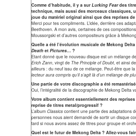
Comme d’habitude, il y a sur
Lurking Fear
des titr
technique, mais aussi des morceaux classiques, u
joue du matériel original ainsi que des reprises 
Merci pour tes compliments. L’idée, derrière ces adapt
Beethoven. A mon avis, certaines de ces compositions
Moussorgski et d’autres compositeurs grâce à Mekong
Quelle a été l’évolution musicale de Mekong Delta
Death
et
Pictures…
?
Etant donné que le nouveau disque est un mélange de to
Erich Zann
, vingt de
The Principle of Doubt
, et ainsi d
ailleurs : du neuf issu de ce mélange. Peut-être que la
lecteur aura compris qu’il s’agit là d’un mélange de pl
Une partie de votre discographie a été remastérisée
Oui, l’intégralité de la discographie de Mekong Delta va
Votre album
contient essentiellement des reprises
reprise de titres metal/progressif ?
L’album
Classics
contient une partie des adaptations de
personnes nous aient demandé de sortir un disque contena
tard si nous avons assez de titres pour groupe et orch
Quel est le futur de Mekong Delta ? Allez-vous fai