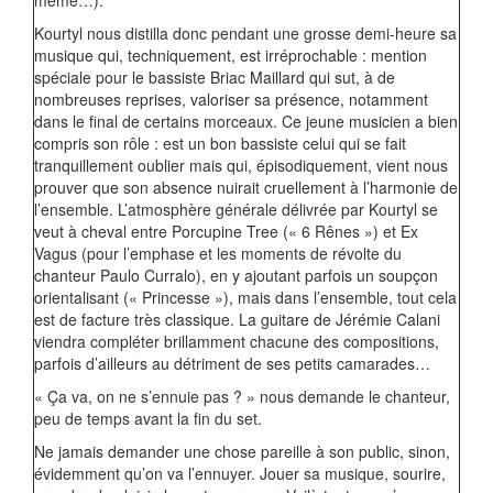
même…).
Kourtyl nous distilla donc pendant une grosse demi-heure sa
musique qui, techniquement, est irréprochable : mention
spéciale pour le bassiste Briac Maillard qui sut, à de
nombreuses reprises, valoriser sa présence, notamment
dans le final de certains morceaux. Ce jeune musicien a bien
compris son rôle : est un bon bassiste celui qui se fait
tranquillement oublier mais qui, épisodiquement, vient nous
prouver que son absence nuirait cruellement à l’harmonie de
l’ensemble. L’atmosphère générale délivrée par Kourtyl se
veut à cheval entre Porcupine Tree (« 6 Rênes ») et Ex
Vagus (pour l’emphase et les moments de révolte du
chanteur Paulo Curralo), en y ajoutant parfois un soupçon
orientalisant (« Princesse »), mais dans l’ensemble, tout cela
est de facture très classique. La guitare de Jérémie Calani
viendra compléter brillamment chacune des compositions,
parfois d’ailleurs au détriment de ses petits camarades…
« Ça va, on ne s’ennuie pas ? » nous demande le chanteur,
peu de temps avant la fin du set.
Ne jamais demander une chose pareille à son public, sinon,
évidemment qu’on va l’ennuyer. Jouer sa musique, sourire,