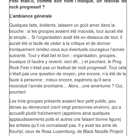
Fest était-il, comme son nom l’indique, un festival de
rock progressif ?
L’ambiance générale
Quelques faits, évidents, laissent un goût amer dans la
bouche : si les groupes avaient été mauvais, tout aurait été
si simple… Si l’organisation avait été en-dessous de tout, il
aurait été si facile de céder à la critique et de donner
ironiquement rendez-vous aux éventuels courageux l’année
suivante. Tout y était bel et bon : organisation, groupes,
musique (il faudra y revenir, ceci dit…) et pourtant, le Prog
Rock Fest n’était pas un festival de rock progressif. Tout cela
n’était pas une question de moyen, pire encore, n’a été de la
faute à personne ; mieux encore, espérons qu’il sera
reconduit l’année prochaine… Alors…une amertume ? Oui,
pourtant.
Les trois groupes présents avaient leur petit public, peu
dense au demeurant (cent vingt personnes environ), qui a
accueilli plutôt fraîchement (appelons ainsi quelques
applaudissements polis et autres cris faisant bonne figure)
les artistes qu’il ne connaissait pas. Il y avait les amis de
Kourtyl, ceux de Rosa Luxemburg, de Black Noodle Project