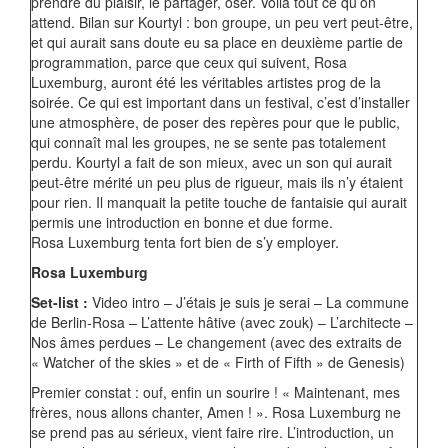
prendre du plaisir, le partager, oser. Voilà tout ce qu’on
attend. Bilan sur Kourtyl : bon groupe, un peu vert peut-être,
et qui aurait sans doute eu sa place en deuxième partie de
programmation, parce que ceux qui suivent, Rosa
Luxemburg, auront été les véritables artistes prog de la
soirée. Ce qui est important dans un festival, c’est d’installer
une atmosphère, de poser des repères pour que le public,
qui connaît mal les groupes, ne se sente pas totalement
perdu. Kourtyl a fait de son mieux, avec un son qui aurait
peut-être mérité un peu plus de rigueur, mais ils n’y étaient
pour rien. Il manquait la petite touche de fantaisie qui aurait
permis une introduction en bonne et due forme.
Rosa Luxemburg tenta fort bien de s’y employer.
Rosa Luxemburg
Set-list :
Video intro – J’étais je suis je serai – La commune
de Berlin-Rosa – L’attente hâtive (avec zouk) – L’architecte –
Nos âmes perdues – Le changement (avec des extraits de
« Watcher of the skies » et de « Firth of Fifth » de Genesis)
Premier constat : ouf, enfin un sourire ! « Maintenant, mes
frères, nous allons chanter, Amen ! ». Rosa Luxemburg ne
se prend pas au sérieux, vient faire rire. L’introduction, un