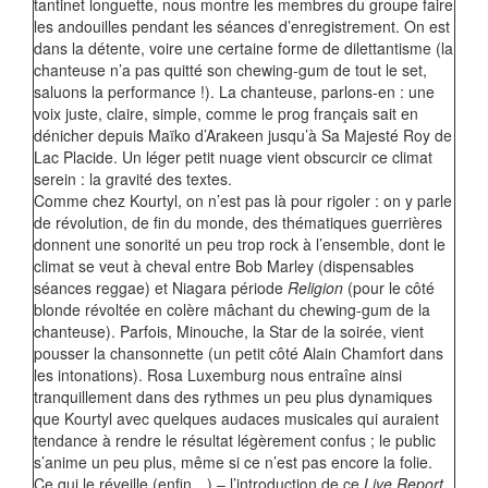
tantinet longuette, nous montre les membres du groupe faire
les andouilles pendant les séances d’enregistrement. On est
dans la détente, voire une certaine forme de dilettantisme (la
chanteuse n’a pas quitté son chewing-gum de tout le set,
saluons la performance !). La chanteuse, parlons-en : une
voix juste, claire, simple, comme le prog français sait en
dénicher depuis Maïko d’Arakeen jusqu’à Sa Majesté Roy de
Lac Placide. Un léger petit nuage vient obscurcir ce climat
serein : la gravité des textes.
Comme chez Kourtyl, on n’est pas là pour rigoler : on y parle
de révolution, de fin du monde, des thématiques guerrières
donnent une sonorité un peu trop rock à l’ensemble, dont le
climat se veut à cheval entre Bob Marley (dispensables
séances reggae) et Niagara période
Religion
(pour le côté
blonde révoltée en colère mâchant du chewing-gum de la
chanteuse). Parfois, Minouche, la Star de la soirée, vient
pousser la chansonnette (un petit côté Alain Chamfort dans
les intonations). Rosa Luxemburg nous entraîne ainsi
tranquillement dans des rythmes un peu plus dynamiques
que Kourtyl avec quelques audaces musicales qui auraient
tendance à rendre le résultat légèrement confus ; le public
s’anime un peu plus, même si ce n’est pas encore la folie.
Ce qui le réveille (enfin…) – l’introduction de ce
Live Report