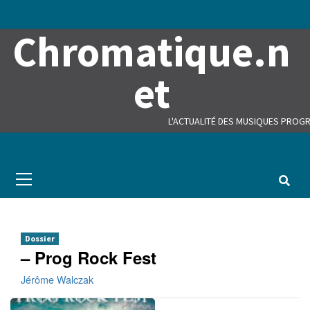
Skip
to
Chromatique.n
content
et
L'ACTUALITÉ DES MUSIQUES PROGR
Primary
Menu
Dossier
– Prog Rock Fest
Jérôme Walczak