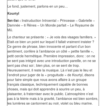
Le fond, justement, parlons-en un peu…
Kourtyl
Set-list :
Instruduction Introental – Princesse – Gabrielle –
Damnée – 6 Rênes – Un Monde parfait – Le Royaume de
Mû.
Le chanteur se présente : « Je vois des visages familiers. »
Etait-ce bien un point sur lequel il fallait vraiment insister ?
Ce genre de phrase, bien innocente et partant d’un bon
sentiment, confère à l’ambiance un côté « petite famille »,
petit cercle hermétique. Première impression, donc : on ne
se sent pas intégré avec une introduction pareille, on ne se
sent pas chez soi ; bien plus, on se sent de trop.
Heureusement, il reste la musique. Là n’est pas le lieu et
l’endroit pour juger de la « proguitude » de Kourtyl, disons
pour faire simple que nous avons affaire à un groupe
français classique, techniquement capable de bonnes
choses, mais qui doit apprendre à sourire un peu, à
plaisanter, à fraterniser avec le public. L’atmosphère n’est
pas à la féérie mais à la gravité, l’ambiance est bien sombre,
les lumières se cantonnent au noir, violet ou bleu marine.