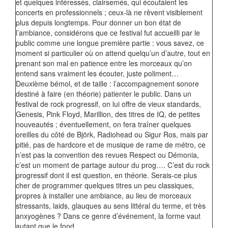
et quelques intéressés, clairsemés, qui écoutaient les
concerts en professionnels ; ceux-là ne rêvent visiblement
plus depuis longtemps. Pour donner un bon état de
l’ambiance, considérons que ce festival fut accueilli par le
public comme une longue première partie : vous savez, ce
moment si particulier où on attend quelqu’un d’autre, tout en
prenant son mal en patience entre les morceaux qu’on
entend sans vraiment les écouter, juste poliment…
Deuxième bémol, et de taille : l’accompagnement sonore
destiné à faire (en théorie) patienter le public. Dans un
festival de rock progressif, on lui offre de vieux standards,
Genesis, Pink Floyd, Marillion, des titres de IQ, de petites
nouveautés ; éventuellement, on fera traîner quelques
oreilles du côté de Björk, Radiohead ou Sigur Ros, mais par
pitié, pas de hardcore et de musique de rame de métro, ce
n’est pas la convention des revues Respect ou Démonia,
c’est un moment de partage autour du prog…. C’est du rock
progressif dont il est question, en théorie. Serais-ce plus
cher de programmer quelques titres un peu classiques,
propres à installer une ambiance, au lieu de morceaux
stressants, laids, glauques au sens littéral du terme, et très
anxyogènes ? Dans ce genre d’événement, la forme vaut
autant que le fond.