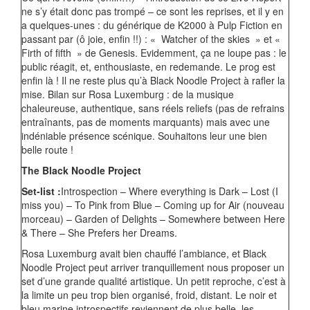
ne s’y était donc pas trompé – ce sont les reprises, et il y en
a quelques-unes : du générique de K2000 à Pulp Fiction en
passant par (ô joie, enfin !!) : « Watcher of the skies » et «
Firth of fifth » de Genesis. Evidemment, ça ne loupe pas : le
public réagit, et, enthousiaste, en redemande. Le prog est
enfin là ! Il ne reste plus qu’à Black Noodle Project à rafler la
mise. Bilan sur Rosa Luxemburg : de la musique
chaleureuse, authentique, sans réels reliefs (pas de refrains
entraînants, pas de moments marquants) mais avec une
indéniable présence scénique. Souhaitons leur une bien
belle route !
The Black Noodle Project
Set-list :
Introspection – Where everything is Dark – Lost (I
miss you) – To Pink from Blue – Coming up for Air (nouveau
morceau) – Garden of Delights – Somewhere between Here
& There – She Prefers her Dreams.
Rosa Luxemburg avait bien chauffé l’ambiance, et Black
Noodle Project peut arriver tranquillement nous proposer un
set d’une grande qualité artistique. Un petit reproche, c’est à
la limite un peu trop bien organisé, froid, distant. Le noir et
bleu marine introspectifs reviennent de plus belle, les