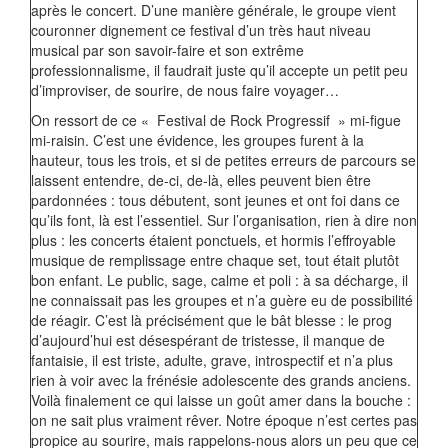
après le concert. D’une manière générale, le groupe vient
couronner dignement ce festival d’un très haut niveau
musical par son savoir-faire et son extrême
professionnalisme, il faudrait juste qu’il accepte un petit peu
d’improviser, de sourire, de nous faire voyager…
On ressort de ce « Festival de Rock Progressif » mi-figue
mi-raisin. C’est une évidence, les groupes furent à la
hauteur, tous les trois, et si de petites erreurs de parcours se
laissent entendre, de-ci, de-là, elles peuvent bien être
pardonnées : tous débutent, sont jeunes et ont foi dans ce
qu’ils font, là est l’essentiel. Sur l’organisation, rien à dire non
plus : les concerts étaient ponctuels, et hormis l’effroyable
musique de remplissage entre chaque set, tout était plutôt
bon enfant. Le public, sage, calme et poli : à sa décharge, il
ne connaissait pas les groupes et n’a guère eu de possibilité
de réagir. C’est là précisément que le bât blesse : le prog
d’aujourd’hui est désespérant de tristesse, il manque de
fantaisie, il est triste, adulte, grave, introspectif et n’a plus
rien à voir avec la frénésie adolescente des grands anciens.
Voilà finalement ce qui laisse un goût amer dans la bouche :
on ne sait plus vraiment rêver. Notre époque n’est certes pas
propice au sourire, mais rappelons-nous alors un peu que ce