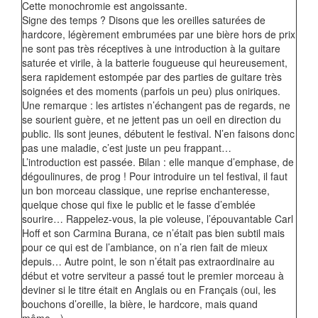
Cette monochromie est angoissante.
Signe des temps ? Disons que les oreilles saturées de
hardcore, légèrement embrumées par une bière hors de prix
ne sont pas très réceptives à une introduction à la guitare
saturée et virile, à la batterie fougueuse qui heureusement,
sera rapidement estompée par des parties de guitare très
soignées et des moments (parfois un peu) plus oniriques.
Une remarque : les artistes n’échangent pas de regards, ne
se sourient guère, et ne jettent pas un oeil en direction du
public. Ils sont jeunes, débutent le festival. N’en faisons donc
pas une maladie, c’est juste un peu frappant…
L’introduction est passée. Bilan : elle manque d’emphase, de
dégoulinures, de prog ! Pour introduire un tel festival, il faut
un bon morceau classique, une reprise enchanteresse,
quelque chose qui fixe le public et le fasse d’emblée
sourire… Rappelez-vous, la pie voleuse, l’épouvantable Carl
Hoff et son Carmina Burana, ce n’était pas bien subtil mais
pour ce qui est de l’ambiance, on n’a rien fait de mieux
depuis… Autre point, le son n’était pas extraordinaire au
début et votre serviteur a passé tout le premier morceau à
deviner si le titre était en Anglais ou en Français (oui, les
bouchons d’oreille, la bière, le hardcore, mais quand