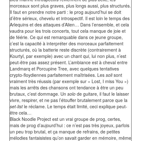
morceaux sont plus graves, plus longs aussi, plus structurés.
Il faut en prendre notre parti : le prog aujourd’hui se doit
d’être sérieux, chevelu et introspectif. Il est loin le temps des
Arlequins et des attaques d’Alien… Dans l’ensemble, et cela
vaudra pour les trois concerts, tout cela manque de joie et
de féérie. Ce qui est remarquable dans ce jeune groupe,
c’est la capacité à interpréter des morceaux parfaitement
structurés, où la batterie reste discrète (contrairement à
Kourtyl, par exemple) avec un chant qui, lui non plus, n’est
peut-être pas assez présent. L’ambiance est à cheval entre
Landmarq et Porcupine Tree, avec quelques tentatives
crypto-floydiennes parfaitement maîtrisées. Les
soli
sont
vraiment très réussis (par exemple sur « Lost, I miss You »)
mais les arrêts des chansons ont tendance à être un peu
brutaux, c’est dommage. Un
solo
de guitare, il faut le laisser
vivre, respirer, et ne pas l’étouffer brutalement parce que la
set-list
le réclame. Le temps était limité, ceci explique peut-
être cela…
Black Noodle Project est un vrai groupe de prog, certes,
mais de prog d’aujourd’hui : ce n’est pas très joyeux, parfois
un peu trop brutal, et ça manque de refrains, de petites
mélodies fantaisistes qu’on savait garder en mémoire, même