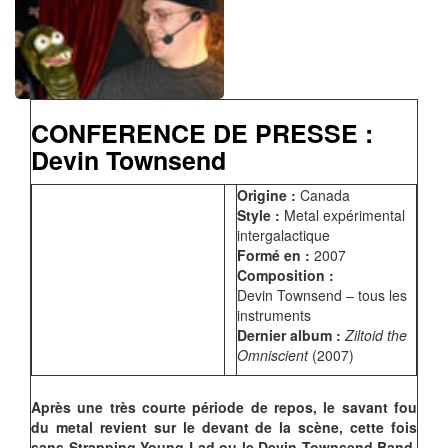
CONFERENCE DE PRESSE :
Devin Townsend
Origine :
Canada
Style :
Metal expérimental
intergalactique
Formé en :
2007
Composition :
Devin Townsend – tous les
instruments
Dernier album :
Ziltoid the
Omniscient
(2007)
Après une très courte période de repos, le savant fou
du metal revient sur le devant de la scène, cette fois
sans Strapping Young Lad ou le Devin Townsend Band,