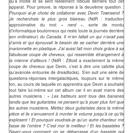
qu’à moitié et se sent réellement ridicule derrière tout cet
apparat. Pour preuve, la réponse à la deuxième question :
Pourquoi ai-je choisi de collaborer avec Devin Townsend ?
Je recherchais le plus gros blaireau
(NdR : traduction
approximative du mot
« nerd »
, sorte de mordu
d’informatique boutonneux qui reste toute la journée derrière
son ordinateur)
du Canada. Il m’en fallait un qui n’avait pas
d’amis et qui éprouvait le besoin de se cacher derrière une
marionnette en plastique. J’ai aussi fait mon choix grâce à sa
fabuleuse coupe de cheveux, qui ressemble étrangement à
la mienne d’ailleurs !
(NdR : Ziltoid a exactement la même
coupe de cheveux que Devin, c’est à dire une calvitie plus
qu’avancée entourée de dreadlocks). S’en suit une série de
questions-réponses intergalactiques, toujours sur le même
ton, au cours de laquelle on apprendra que Devin a souhaité
tout faire lui-même sur cet album car il en avait marre des
autres musiciens :
« Les batteurs sont tous des bananes
tandis que les guitaristes ne pensent qu’à jouer plus fort que
les autres musiciens. Mettez deux guitaristes dans la même
pièce et ils s’amuseront à monter le volume jusqu’à ce qu’ils
explosent ! Et pourquoi voudrais-je qu’un autre chanteur me
fasse de l’ombre ? C’est moi le meilleur ! Et les bassistes ?
Savez-vous comment on se débarrasse d’un bassiste qui