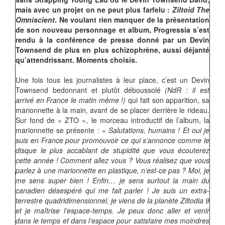
mais avec un projet on ne peut plus farfelu :
Ziltoid The
Omniscient
. Ne voulant rien manquer de la présentation
de son nouveau personnage et album, Progressia s’est
rendu à la conférence de presse donné par un Devin
Townsend de plus en plus schizophrène, aussi déjanté
qu’attendrissant. Moments choisis.
Une fois tous les journalistes à leur place, c’est un Devin
Townsend bedonnant et plutôt déboussolé
(NdR : il est
arrivé en France le matin même !)
qui fait son apparition, sa
marionnette à la main, avant de se placer derrière le rideau.
Sur fond de « ZTO », le morceau introductif de l’album, la
marionnette se présente :
« Salutations, humains ! Et oui je
suis en France pour promouvoir ce qui s’annonce comme le
disque le plus accablant de stupidité que vous écouterez
cette année ! Comment allez vous ? Vous réalisez que vous
parlez à une marionnette en plastique, n’est-ce pas ? Moi, je
me sens super bien ! Enfin… je sens surtout la main du
canadien désespéré qui me fait parler ! Je suis un extra-
terrestre quadridimensionnel, je viens de la planète Ziltodia 9
et je maîtrise l’espace-temps. Je peux donc aller et venir
dans le temps et dans l’espace pour satisfaire mes moindres