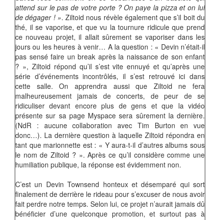
attend sur le pas de votre porte ? On paye la pizza et on lui
de dégager ! »
. Ziltoid nous révèle également que s’il boit du
thé, il se vaporise, et que vu la tournure ridicule que prend
ce nouveau projet, il allait sûrement se vaporiser dans les
jours ou les heures à venir… A la question : « Devin n’était-il
pas sensé faire un break après la naissance de son enfant
? », Ziltoid répond qu’il s’est vite ennuyé et qu’après une
série d’événements incontrôlés, il s’est retrouvé ici dans
cette salle. On apprendra aussi que Ziltoid ne fera
malheureusement jamais de concerts, de peur de se
ridiculiser devant encore plus de gens et que la vidéo
présente sur sa page Myspace sera sûrement la dernière.
(NdR : aucune collaboration avec Tim Burton en vue
donc…). La dernière question à laquelle Ziltoid répondra en
tant que marionnette est : « Y aura-t-il d’autres albums sous
le nom de Ziltoid ? ». Après ce qu’il considère comme une
humiliation publique, la réponse est évidemment non.
C’est un Devin Townsend honteux et désemparé qui sort
finalement de derrière le rideau pour s’excuser de nous avoir
fait perdre notre temps. Selon lui, ce projet n’aurait jamais dû
bénéficier d’une quelconque promotion, et surtout pas à