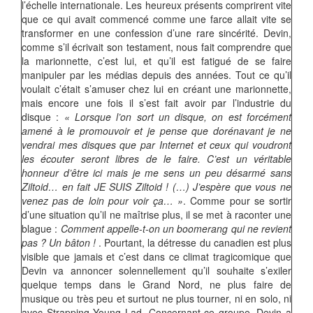
l’échelle internationale. Les heureux présents comprirent vite
que ce qui avait commencé comme une farce allait vite se
transformer en une confession d’une rare sincérité. Devin,
comme s’il écrivait son testament, nous fait comprendre que
la marionnette, c’est lui, et qu’il est fatigué de se faire
manipuler par les médias depuis des années. Tout ce qu’il
voulait c’était s’amuser chez lui en créant une marionnette,
mais encore une fois il s’est fait avoir par l’industrie du
disque :
« Lorsque l’on sort un disque, on est forcément
amené à le promouvoir et je pense que dorénavant je ne
vendrai mes disques que par Internet et ceux qui voudront
les écouter seront libres de le faire. C’est un véritable
honneur d’être ici mais je me sens un peu désarmé sans
Ziltoid… en fait JE SUIS Ziltoid ! (…) J’espère que vous ne
venez pas de loin pour voir ça… »
. Comme pour se sortir
d’une situation qu’il ne maîtrise plus, il se met à raconter une
blague :
Comment appelle-t-on un boomerang qui ne revient
pas ? Un bâton !
. Pourtant, la détresse du canadien est plus
visible que jamais et c’est dans ce climat tragicomique que
Devin va annoncer solennellement qu’il souhaite s’exiler
quelque temps dans le Grand Nord, ne plus faire de
musique ou très peu et surtout ne plus tourner, ni en solo, ni
avec Strapping Young Lad. Concernant ce groupe, Devin a