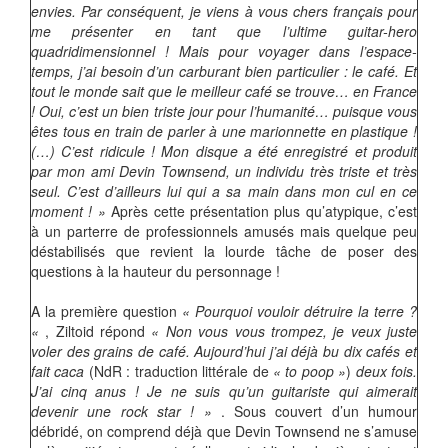
envies. Par conséquent, je viens à vous chers français pour
me présenter en tant que l’ultime guitar-hero
quadridimensionnel ! Mais pour voyager dans l’espace-
temps, j’ai besoin d’un carburant bien particulier : le café. Et
tout le monde sait que le meilleur café se trouve… en France
! Oui, c’est un bien triste jour pour l’humanité… puisque vous
êtes tous en train de parler à une marionnette en plastique !
(…) C’est ridicule ! Mon disque a été enregistré et produit
par mon ami Devin Townsend, un individu très triste et très
seul. C’est d’ailleurs lui qui a sa main dans mon cul en ce
moment ! »
Après cette présentation plus qu’atypique, c’est
à un parterre de professionnels amusés mais quelque peu
déstabilisés que revient la lourde tâche de poser des
questions à la hauteur du personnage !
A la première question
« Pourquoi vouloir détruire la terre ?
«
, Ziltoid répond
« Non vous vous trompez, je veux juste
voler des grains de café. Aujourd’hui j’ai déjà bu dix cafés et
fait caca
(NdR : traduction littérale de
« to poop »
)
deux fois.
J’ai cinq anus ! Je ne suis qu’un guitariste qui aimerait
devenir une rock star ! »
. Sous couvert d’un humour
débridé, on comprend déjà que Devin Townsend ne s’amuse