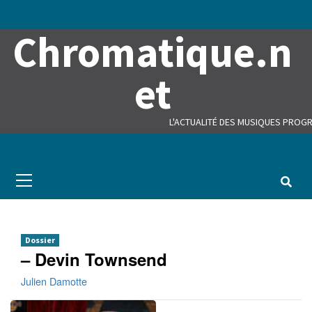
Skip
to
Chromatique.n
content
et
L'ACTUALITÉ DES MUSIQUES PROGR
Primary
Menu
Dossier
– Devin Townsend
Julien Damotte