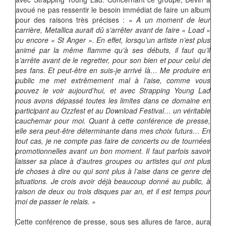
avoué ne pas ressentir le besoin immédiat de faire un album
pour des raisons très précises :
« A un moment de leur
carrière, Metallica aurait dû s’arrêter avant de faire « Load »
ou encore « St Anger ». En effet, lorsqu’un artiste n’est plus
animé par la même flamme qu’à ses débuts, il faut qu’il
s’arrête avant de le regretter, pour son bien et pour celui de
ses fans. Et peut-être en suis-je arrivé là… Me produire en
public me met extrêmement mal à l’aise, comme vous
pouvez le voir aujourd’hui, et avec Strapping Young Lad
nous avons dépassé toutes les limites dans ce domaine en
participant au Ozzfest et au Download Festival… un véritable
cauchemar pour moi. Quant à cette conférence de presse,
elle sera peut-être déterminante dans mes choix futurs… En
tout cas, je ne compte pas faire de concerts ou de tournées
promotionnelles avant un bon moment. Il faut parfois savoir
laisser sa place à d’autres groupes ou artistes qui ont plus
de choses à dire ou qui sont plus à l’aise dans ce genre de
situations. Je crois avoir déjà beaucoup donné au public, à
raison de deux ou trois disques par an, et il est temps pour
moi de passer le relais. »
Cette conférence de presse, sous ses allures de farce, aura